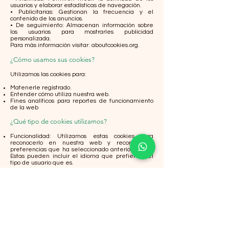
usuarios y elaborar estadísticas de navegación.
• Publicitarias: Gestionan la frecuencia y el
contenido de los anuncios.
• De seguimiento: Almacenan información sobre
los usuarios para mostrarles publicidad
personalizada.
Para más información visitar: aboutcookies.org.
¿Cómo usamos sus cookies?
Utilizamos las cookies para:
Matenerle registrado.
Entender cómo utiliza nuestra web.
Fines analíticos para reportes de funcionamiento
de la web
¿Qué tipo de cookies utilizamos?
Funcionalidad: Utilizamos estas cookies para
reconocerlo en nuestra web y recordar las
preferencias que ha seleccionado anteriormente.
Estas pueden incluir el idioma que prefiere y el
tipo de usuario que es.
Esta web utiliza las siguientes plataformas para
recoger i guardar los datos personales: Google
Analytics, Mailchimp y Pixel de Facebook. Éstas se
acogen al Privacy Shield. Puede encontrar
información sobre este acuerdo
en:
https://www.privacyshield.gov/welcome
¿Cómo gestionar las cookies?